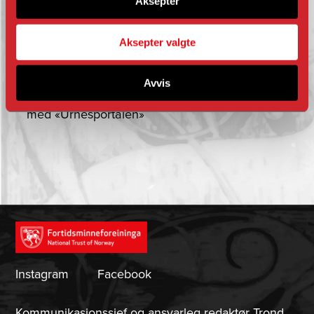
Aksepter
Møt dei på Urnes i sommar: Dei er til stades
frå 19. juli til 8. august.
Aksepter valgte
Ønskjer du å støtte prosjektet? Bruk
Avvis
vippsnummer 695631 og merk donasjonen
med «Urnesportalen»
Instagram
Facebook
Kommunikasjonssjef og ansvarleg redaktør Trond